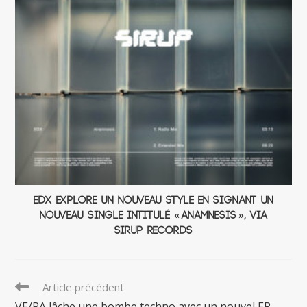
EDX explore un nouveau style en signant un
nouveau single intitulé « Anamnesis », via
Sirup Records
Read
Article précédent
more
VE/RA lâche une bombe techno avec un nouvel EP