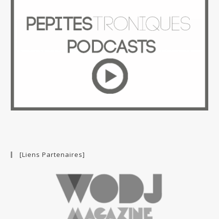
[Liens Partenaires]