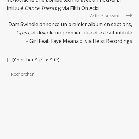
articles
intitulé
Dance Therapy
, via Filth On Acid
Article suivant
Dam Swindle annonce un premier album en sept ans,
Open
, et dévoile un premier titre et extrait intitulé
« Girl Feat. Faye Meana », via Heist Recordings
[Chercher Sur Le Site]
Pre
Esc
to
clo
the
sea
pan