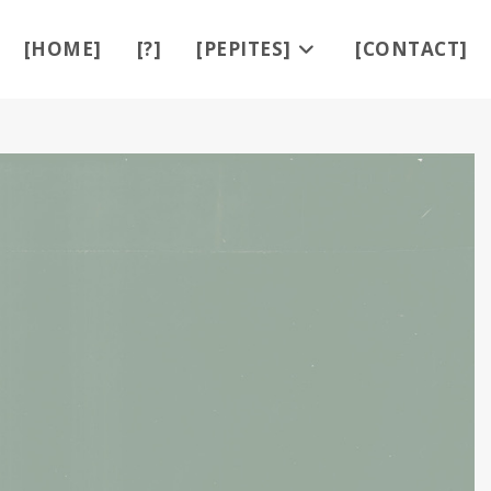
[HOME]
[?]
[PEPITES]
[CONTACT]