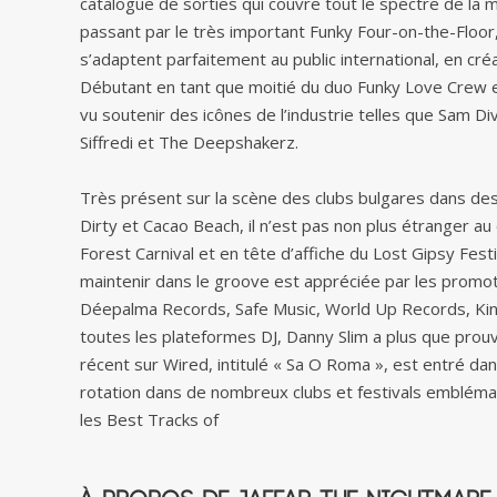
catalogue de sorties qui couvre tout le spectre de la 
passant par le très important Funky Four-on-the-Floo
s’adaptent parfaitement au public international, en cr
Débutant en tant que moitié du duo Funky Love Crew en
vu soutenir des icônes de l’industrie telles que Sam D
Siffredi et The Deepshakerz.
Très présent sur la scène des clubs bulgares dans des 
Dirty et Cacao Beach, il n’est pas non plus étranger au
Forest Carnival et en tête d’affiche du Lost Gipsy Festi
maintenir dans le groove est appréciée par les promot
Déepalma Records, Safe Music, World Up Records, King
toutes les plateformes DJ, Danny Slim a plus que prouvé
récent sur Wired, intitulé « Sa O Roma », est entré d
rotation dans de nombreux clubs et festivals emblémat
les Best Tracks of