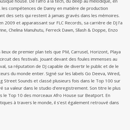
musique house. De l’afro à la tech, du deep au mélodique, en
r, les compétences de Danny en matière de production
éant des sets qui restent à jamais gravés dans les mémoires.
 2009 et apparaissant sur FLC Records, sa carrière de DJ l’a
ivine, Chelina Manuhutu, Ferreck Dawn, Sllash & Doppe, Enzo
lieux de premier plan tels que PM, Carrusel, Horizont, Playa
 circuit des festivals. Jouant devant des foules immenses au
val, sa réputation de DJ capable de divertir le public et de le
eurs du monde entier. Signé sur les labels Go Deeva, Wired,
 Street Sounds et classé plusieurs fois dans le Top 100 sur
 sa valeur dans le studio d’enregistrement. Son titre le plus
ans le Top 10 des morceaux Afro House sur Beatport. En
iques à travers le monde, il s’est également retrouvé dans