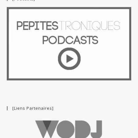
[Liens Partenaires]