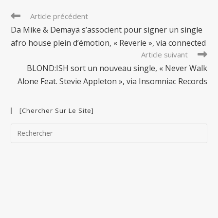
Read
Article précédent
more
Da Mike & Demayä s’associent pour signer un single
articles
afro house plein d’émotion, « Reverie », via connected
Article suivant
BLOND:ISH sort un nouveau single, « Never Walk
Alone Feat. Stevie Appleton », via Insomniac Records
[Chercher Sur Le Site]
Pre
Esc
to
clo
the
sea
pan