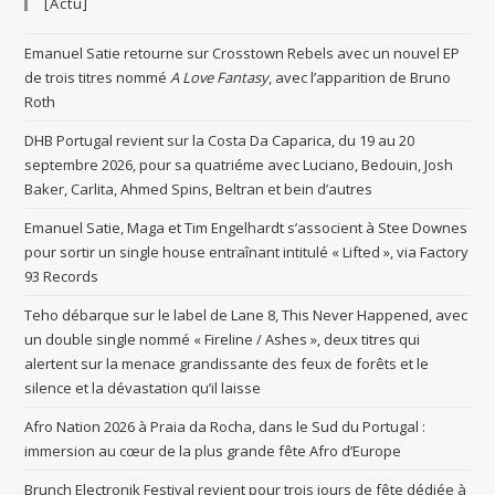
[Actu]
Emanuel Satie retourne sur Crosstown Rebels avec un nouvel EP
de trois titres nommé
A Love Fantasy
, avec l’apparition de Bruno
Roth
DHB Portugal revient sur la Costa Da Caparica, du 19 au 20
septembre 2026, pour sa quatriéme avec Luciano, Bedouin, Josh
Baker, Carlita, Ahmed Spins, Beltran et bein d’autres
Emanuel Satie, Maga et Tim Engelhardt s’associent à Stee Downes
pour sortir un single house entraînant intitulé « Lifted », via Factory
93 Records
Teho débarque sur le label de Lane 8, This Never Happened, avec
un double single nommé « Fireline / Ashes », deux titres qui
alertent sur la menace grandissante des feux de forêts et le
silence et la dévastation qu’il laisse
Afro Nation 2026 à Praia da Rocha, dans le Sud du Portugal :
immersion au cœur de la plus grande fête Afro d’Europe
Brunch Electronik Festival revient pour trois jours de fête dédiée à