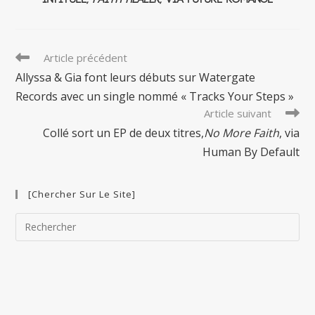
Read
Article précédent
more
Allyssa & Gia font leurs débuts sur Watergate
articles
Records avec un single nommé « Tracks Your Steps »
Article suivant
Collé sort un EP de deux titres,
No More Faith
, via
Human By Default
[Chercher Sur Le Site]
Pre
Esc
to
clo
the
sea