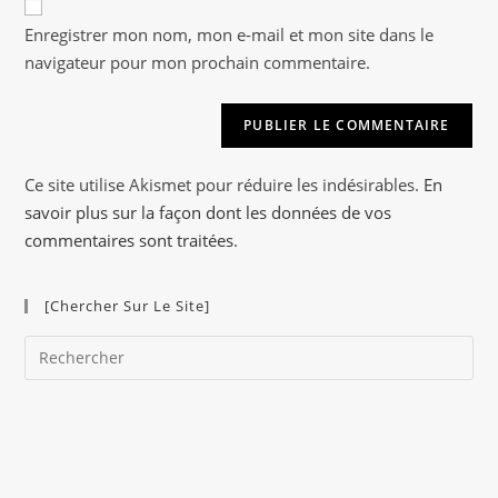
A
votre
Enregistrer mon nom, mon e-mail et mon site dans le
l
site
navigateur pour mon prochain commentaire.
t
(facultatif)
e
r
n
a
Ce site utilise Akismet pour réduire les indésirables.
En
t
savoir plus sur la façon dont les données de vos
i
commentaires sont traitées
.
v
e
[Chercher Sur Le Site]
:
Pre
Es
to
clo
the
sea