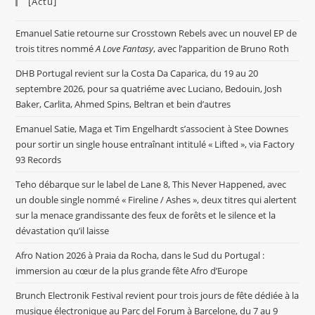
[Actu]
Emanuel Satie retourne sur Crosstown Rebels avec un nouvel EP de
trois titres nommé
A Love Fantasy
, avec l’apparition de Bruno Roth
DHB Portugal revient sur la Costa Da Caparica, du 19 au 20
septembre 2026, pour sa quatriéme avec Luciano, Bedouin, Josh
Baker, Carlita, Ahmed Spins, Beltran et bein d’autres
Emanuel Satie, Maga et Tim Engelhardt s’associent à Stee Downes
pour sortir un single house entraînant intitulé « Lifted », via Factory
93 Records
Teho débarque sur le label de Lane 8, This Never Happened, avec
un double single nommé « Fireline / Ashes », deux titres qui alertent
sur la menace grandissante des feux de forêts et le silence et la
dévastation qu’il laisse
Afro Nation 2026 à Praia da Rocha, dans le Sud du Portugal :
immersion au cœur de la plus grande fête Afro d’Europe
Brunch Electronik Festival revient pour trois jours de fête dédiée à la
musique électronique au Parc del Forum à Barcelone, du 7 au 9