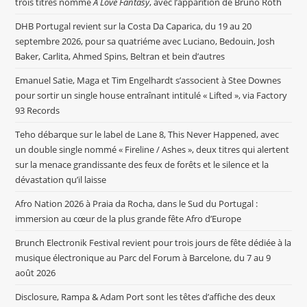
trois titres nommé
A Love Fantasy
, avec l’apparition de Bruno Roth
DHB Portugal revient sur la Costa Da Caparica, du 19 au 20
septembre 2026, pour sa quatriéme avec Luciano, Bedouin, Josh
Baker, Carlita, Ahmed Spins, Beltran et bein d’autres
Emanuel Satie, Maga et Tim Engelhardt s’associent à Stee Downes
pour sortir un single house entraînant intitulé « Lifted », via Factory
93 Records
Teho débarque sur le label de Lane 8, This Never Happened, avec
un double single nommé « Fireline / Ashes », deux titres qui alertent
sur la menace grandissante des feux de forêts et le silence et la
dévastation qu’il laisse
Afro Nation 2026 à Praia da Rocha, dans le Sud du Portugal :
immersion au cœur de la plus grande fête Afro d’Europe
Brunch Electronik Festival revient pour trois jours de fête dédiée à la
musique électronique au Parc del Forum à Barcelone, du 7 au 9
août 2026
Disclosure, Rampa & Adam Port sont les têtes d’affiche des deux