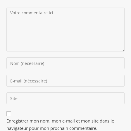
Comment
Enter
your
name
Enter
or
your
username
email
to
Saisir
address
comment
l’URL
to
de
comment
A
votre
Enregistrer mon nom, mon e-mail et mon site dans le
l
site
navigateur pour mon prochain commentaire.
t
(facultatif)