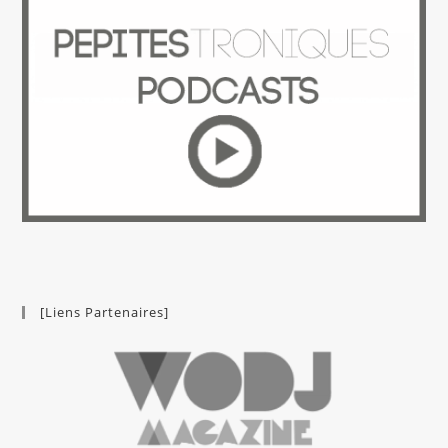
[Liens Partenaires]