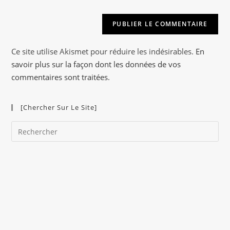
e
r
n
a
Ce site utilise Akismet pour réduire les indésirables.
En
t
savoir plus sur la façon dont les données de vos
i
commentaires sont traitées
.
v
e
[Chercher Sur Le Site]
:
Pre
Es
to
clo
the
sea
pan