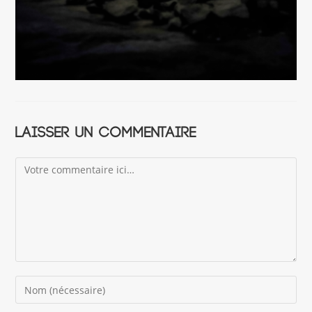
Laisser un commentaire
Comment
Enter
your