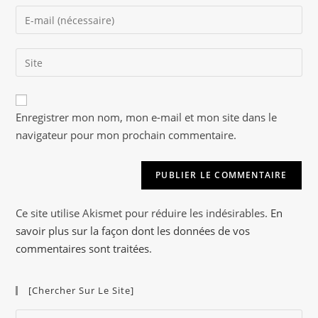
name
Enter
or
your
username
email
to
Saisir
address
comment
l’URL
to
de
comment
A
votre
Enregistrer mon nom, mon e-mail et mon site dans le
l
site
navigateur pour mon prochain commentaire.
t
(facultatif)
e
r
n
a
Ce site utilise Akismet pour réduire les indésirables.
En
t
savoir plus sur la façon dont les données de vos
i
commentaires sont traitées
.
v
e
[Chercher Sur Le Site]
:
Pre