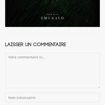
Laisser un commentaire
Comment
Enter
your