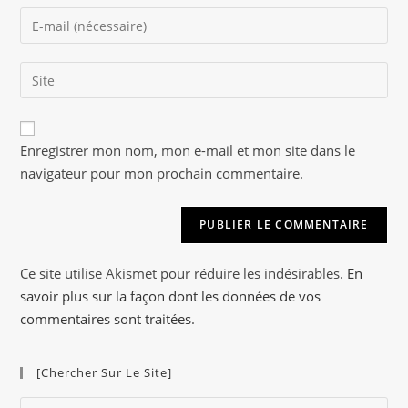
name
Enter
or
your
username
email
to
Saisir
address
comment
l’URL
to
de
comment
A
votre
Enregistrer mon nom, mon e-mail et mon site dans le
l
site
navigateur pour mon prochain commentaire.
t
(facultatif)
e
r
n
a
Ce site utilise Akismet pour réduire les indésirables.
En
t
savoir plus sur la façon dont les données de vos
i
commentaires sont traitées
.
v
e
[Chercher Sur Le Site]
:
Pre