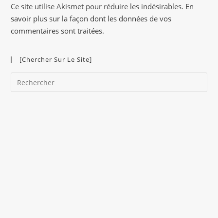
a
Ce site utilise Akismet pour réduire les indésirables.
En
t
savoir plus sur la façon dont les données de vos
i
commentaires sont traitées
.
v
e
[Chercher Sur Le Site]
:
Pre
Es
to
clo
the
sea
pan