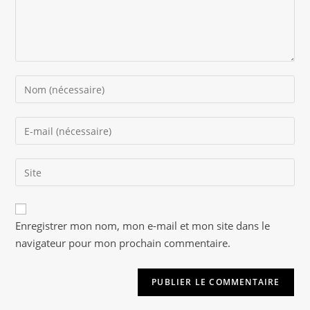
Enter
your
name
Enter
or
your
username
email
to
Saisir
address
comment
l’URL
to
de
comment
A
votre
Enregistrer mon nom, mon e-mail et mon site dans le
l
site
navigateur pour mon prochain commentaire.
t
(facultatif)
e
r
n