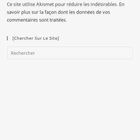
a
Ce site utilise Akismet pour réduire les indésirables.
En
t
savoir plus sur la façon dont les données de vos
i
commentaires sont traitées
.
v
e
[Chercher Sur Le Site]
:
Pre
Es
to
clo
the
sea
pan