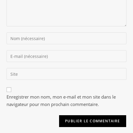
Enter
your
name
Enter
or
your
username
email
to
Saisir
address
comment
l’URL
to
de
comment
A
votre
Enregistrer mon nom, mon e-mail et mon site dans le
l
site
navigateur pour mon prochain commentaire.
t
(facultatif)
e
r
n