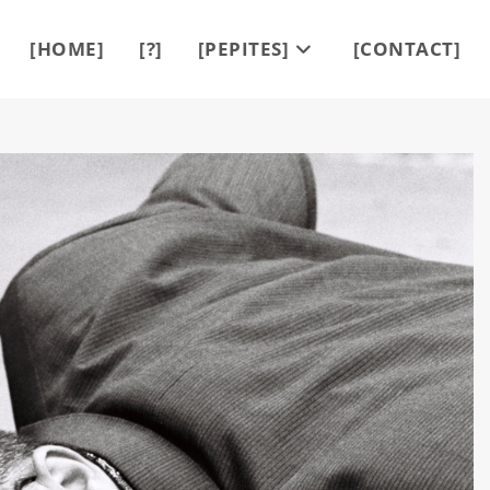
[HOME]
[?]
[PEPITES]
[CONTACT]