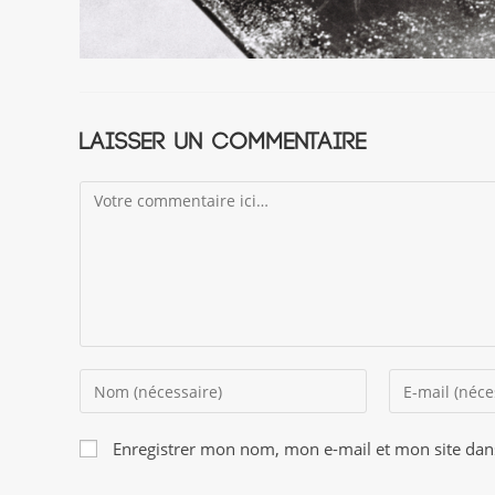
Laisser un commentaire
Comment
Enter
Enter
your
your
name
email
Enregistrer mon nom, mon e-mail et mon site dan
or
address
username
to