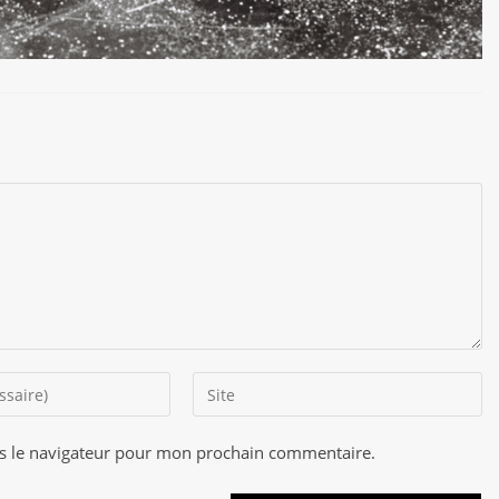
Saisir
l’URL
de
s le navigateur pour mon prochain commentaire.
A
votre
l
site