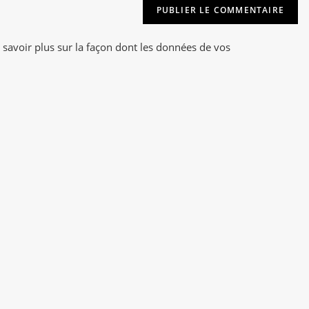
t
(facultatif)
e
r
 savoir plus sur la façon dont les données de vos
n
a
t
i
v
e
: