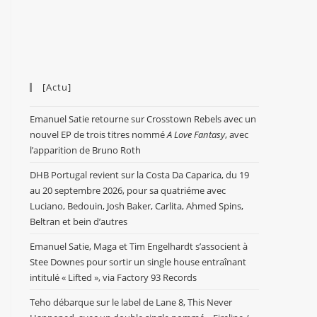
[Actu]
Emanuel Satie retourne sur Crosstown Rebels avec un
nouvel EP de trois titres nommé
A Love Fantasy
, avec
l’apparition de Bruno Roth
DHB Portugal revient sur la Costa Da Caparica, du 19
au 20 septembre 2026, pour sa quatriéme avec
Luciano, Bedouin, Josh Baker, Carlita, Ahmed Spins,
Beltran et bein d’autres
Emanuel Satie, Maga et Tim Engelhardt s’associent à
Stee Downes pour sortir un single house entraînant
intitulé « Lifted », via Factory 93 Records
Teho débarque sur le label de Lane 8, This Never