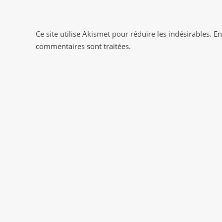
to
comment
comment
Ce site utilise Akismet pour réduire les indésirables.
En
commentaires sont traitées
.