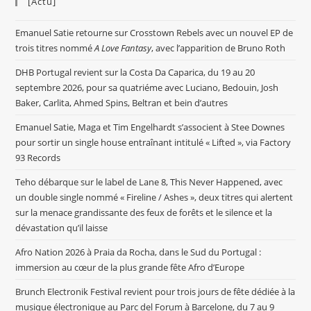
[Actu]
Emanuel Satie retourne sur Crosstown Rebels avec un nouvel EP de
trois titres nommé
A Love Fantasy
, avec l’apparition de Bruno Roth
DHB Portugal revient sur la Costa Da Caparica, du 19 au 20
septembre 2026, pour sa quatriéme avec Luciano, Bedouin, Josh
Baker, Carlita, Ahmed Spins, Beltran et bein d’autres
Emanuel Satie, Maga et Tim Engelhardt s’associent à Stee Downes
pour sortir un single house entraînant intitulé « Lifted », via Factory
93 Records
Teho débarque sur le label de Lane 8, This Never Happened, avec
un double single nommé « Fireline / Ashes », deux titres qui alertent
sur la menace grandissante des feux de forêts et le silence et la
dévastation qu’il laisse
Afro Nation 2026 à Praia da Rocha, dans le Sud du Portugal :
immersion au cœur de la plus grande fête Afro d’Europe
Brunch Electronik Festival revient pour trois jours de fête dédiée à la
musique électronique au Parc del Forum à Barcelone, du 7 au 9