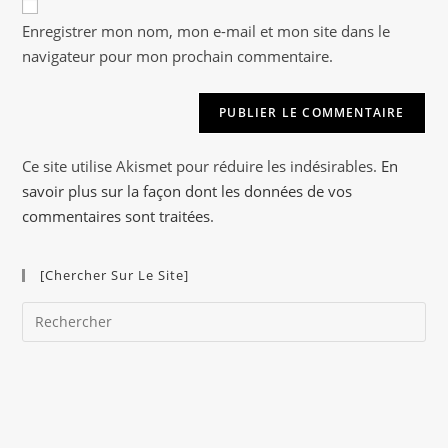
A
votre
Enregistrer mon nom, mon e-mail et mon site dans le
l
site
navigateur pour mon prochain commentaire.
t
(facultatif)
e
r
n
a
Ce site utilise Akismet pour réduire les indésirables.
En
t
savoir plus sur la façon dont les données de vos
i
commentaires sont traitées
.
v
e
[Chercher Sur Le Site]
:
Pre
Es
to
clo
the
sea