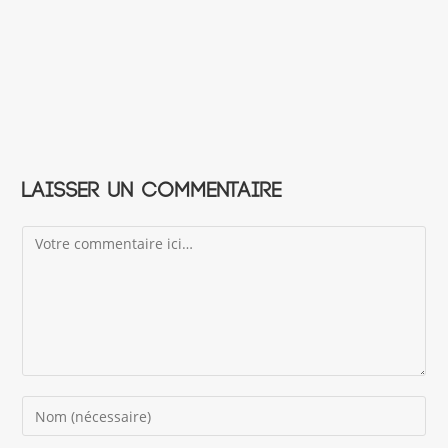
Laisser un commentaire
Comment
Enter
your