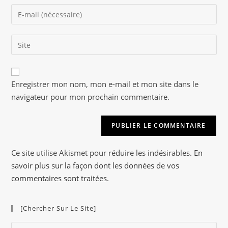
name
Enter
or
your
username
email
to
Saisir
address
comment
l’URL
to
de
comment
A
votre
Enregistrer mon nom, mon e-mail et mon site dans le
l
site
navigateur pour mon prochain commentaire.
t
(facultatif)
e
r
n
a
Ce site utilise Akismet pour réduire les indésirables.
En
t
savoir plus sur la façon dont les données de vos
i
commentaires sont traitées
.
v
e
[Chercher Sur Le Site]
:
Pre