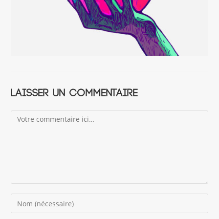
Laisser un commentaire
Comment
Enter
your