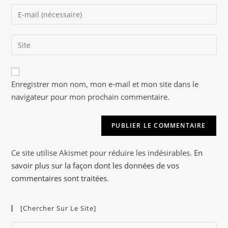
name
Enter
or
your
username
email
to
Saisir
address
comment
l’URL
to
de
comment
A
votre
Enregistrer mon nom, mon e-mail et mon site dans le
l
site
navigateur pour mon prochain commentaire.
t
(facultatif)
e
r
n
a
Ce site utilise Akismet pour réduire les indésirables.
En
t
savoir plus sur la façon dont les données de vos
i
commentaires sont traitées
.
v
e
[Chercher Sur Le Site]
:
Pre