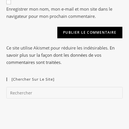
A
votre
Enregistrer mon nom, mon e-mail et mon site dans le
l
site
navigateur pour mon prochain commentaire.
t
(facultatif)
e
r
n
a
Ce site utilise Akismet pour réduire les indésirables.
En
t
savoir plus sur la façon dont les données de vos
i
commentaires sont traitées
.
v
e
[Chercher Sur Le Site]
:
Pre
Es
to
clo
the
sea