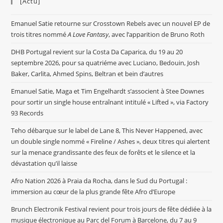
[Actu]
Emanuel Satie retourne sur Crosstown Rebels avec un nouvel EP de
trois titres nommé
A Love Fantasy
, avec l’apparition de Bruno Roth
DHB Portugal revient sur la Costa Da Caparica, du 19 au 20
septembre 2026, pour sa quatriéme avec Luciano, Bedouin, Josh
Baker, Carlita, Ahmed Spins, Beltran et bein d’autres
Emanuel Satie, Maga et Tim Engelhardt s’associent à Stee Downes
pour sortir un single house entraînant intitulé « Lifted », via Factory
93 Records
Teho débarque sur le label de Lane 8, This Never Happened, avec
un double single nommé « Fireline / Ashes », deux titres qui alertent
sur la menace grandissante des feux de forêts et le silence et la
dévastation qu’il laisse
Afro Nation 2026 à Praia da Rocha, dans le Sud du Portugal :
immersion au cœur de la plus grande fête Afro d’Europe
Brunch Electronik Festival revient pour trois jours de fête dédiée à la
musique électronique au Parc del Forum à Barcelone, du 7 au 9