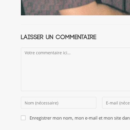
Laisser un commentaire
Comment
Enter
Enter
your
your
name
email
Enregistrer mon nom, mon e-mail et mon site dan
or
address
username
to