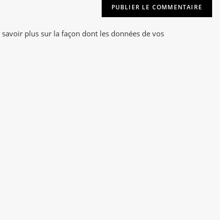
t
(facultatif)
e
r
 savoir plus sur la façon dont les données de vos
n
a
t
i
v
e
: