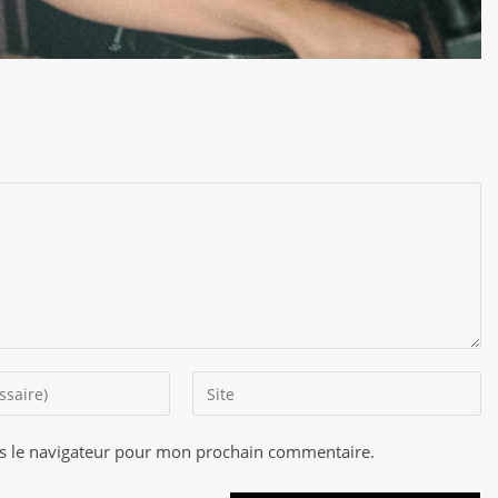
Saisir
l’URL
de
s le navigateur pour mon prochain commentaire.
A
votre
l
site