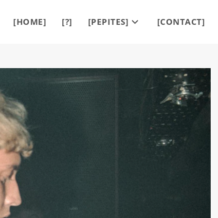
[HOME]
[?]
[PEPITES]
[CONTACT]