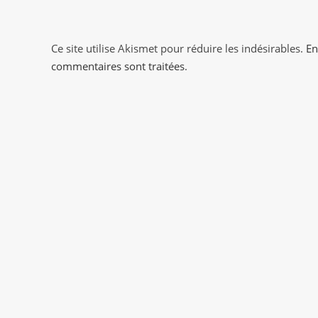
to
comment
comment
Ce site utilise Akismet pour réduire les indésirables.
En
commentaires sont traitées
.