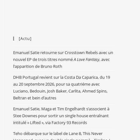
[Actu]
Emanuel Satie retourne sur Crosstown Rebels avec un
nouvel EP de trois titres nommé
A Love Fantasy
, avec
l’apparition de Bruno Roth
DHB Portugal revient sur la Costa Da Caparica, du 19
au 20 septembre 2026, pour sa quatriéme avec
Luciano, Bedouin, Josh Baker, Carlita, Ahmed Spins,
Beltran et bein d’autres
Emanuel Satie, Maga et Tim Engelhardt s’associent à
Stee Downes pour sortir un single house entraînant
intitulé « Lifted », via Factory 93 Records
Teho débarque sur le label de Lane 8, This Never