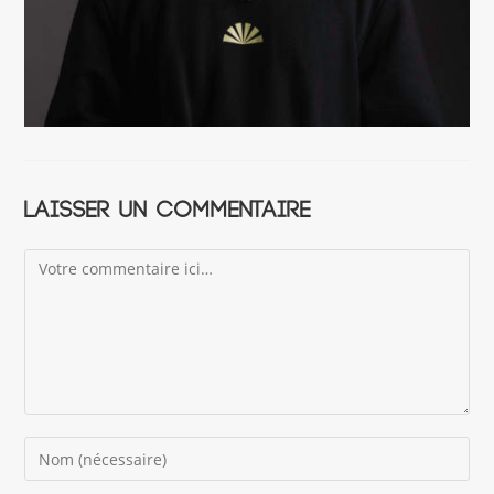
Laisser un commentaire
Comment
Enter
your