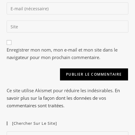
name
Enter
or
your
username
email
to
Saisir
address
comment
l’URL
to
de
comment
A
votre
Enregistrer mon nom, mon e-mail et mon site dans le
l
site
navigateur pour mon prochain commentaire.
t
(facultatif)
e
r
n
a
Ce site utilise Akismet pour réduire les indésirables.
En
t
savoir plus sur la façon dont les données de vos
i
commentaires sont traitées
.
v
e
[Chercher Sur Le Site]
:
Pre