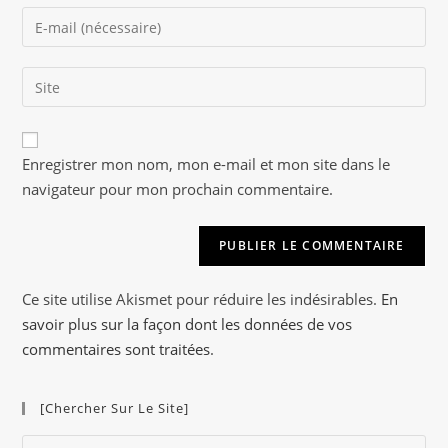
name
Enter
or
your
username
email
to
Saisir
address
comment
l’URL
to
de
comment
A
votre
Enregistrer mon nom, mon e-mail et mon site dans le
l
site
navigateur pour mon prochain commentaire.
t
(facultatif)
e
r
n
a
Ce site utilise Akismet pour réduire les indésirables.
En
t
savoir plus sur la façon dont les données de vos
i
commentaires sont traitées
.
v
e
[Chercher Sur Le Site]
:
Pre