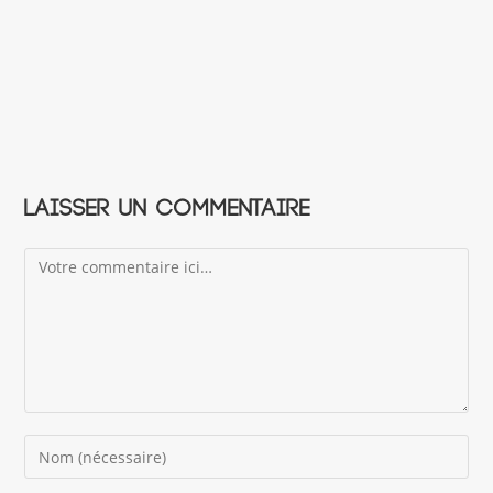
Laisser un commentaire
Comment
Enter
your