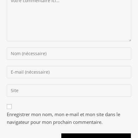
Enter
your
name
Enter
or
your
username
email
to
Saisir
address
comment
l’URL
to
de
comment
A
votre
Enregistrer mon nom, mon e-mail et mon site dans le
l
site
navigateur pour mon prochain commentaire.
t
(facultatif)
e
r