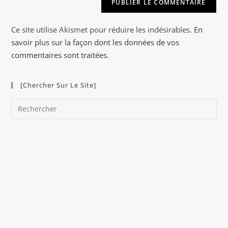
n
a
Ce site utilise Akismet pour réduire les indésirables.
En
t
savoir plus sur la façon dont les données de vos
i
commentaires sont traitées
.
v
e
[Chercher Sur Le Site]
:
Pre
Es
to
clo
the
sea
pan