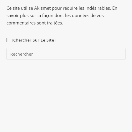
a
Ce site utilise Akismet pour réduire les indésirables.
En
t
savoir plus sur la façon dont les données de vos
i
commentaires sont traitées
.
v
e
[Chercher Sur Le Site]
:
Pre
Es
to
clo
the
sea
pan