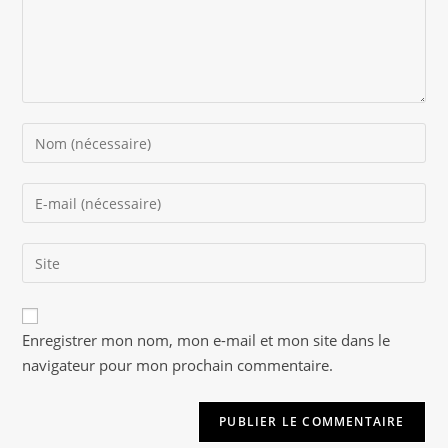
Enter
your
name
Enter
or
your
username
email
to
Saisir
address
comment
l’URL
to
de
comment
A
votre
Enregistrer mon nom, mon e-mail et mon site dans le
l
site
navigateur pour mon prochain commentaire.
t
(facultatif)
e
r
n