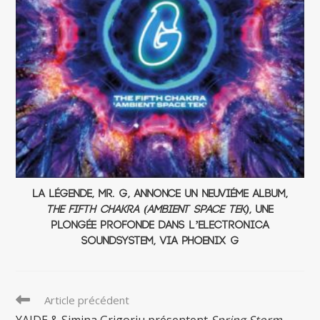
La légende, Mr. G, annonce un neuviéme album,
The Fifth Chakra (Ambient Space Tek)
, une
plongée profonde dans l’electronica
soundsystem, via Phoenix G
Read
Article précédent
more
YAIDE & Simina Grigoriu présentent
Spring Storm