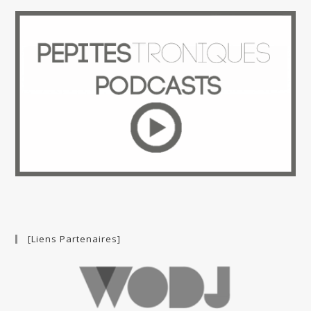
[Liens Partenaires]