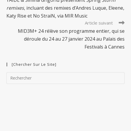
articles
remixes
, incluant des remixes d’Andres Luque, Eleene,
Katy Rise et No StraiN, via MIR Music
Article suivant
MID3M+ 24 rélève son programme entier, qui se
déroule du 24 au 27 janvier 2024 au Palais des
Festivals à Cannes
[Chercher Sur Le Site]
Pre
Esc
to
clo
the
sea
pan