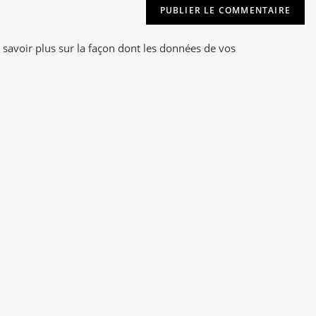
t
(facultatif)
e
r
 savoir plus sur la façon dont les données de vos
n
a
t
i
v
e
: