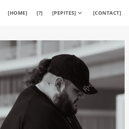
[HOME]
[?]
[PEPITES]
[CONTACT]