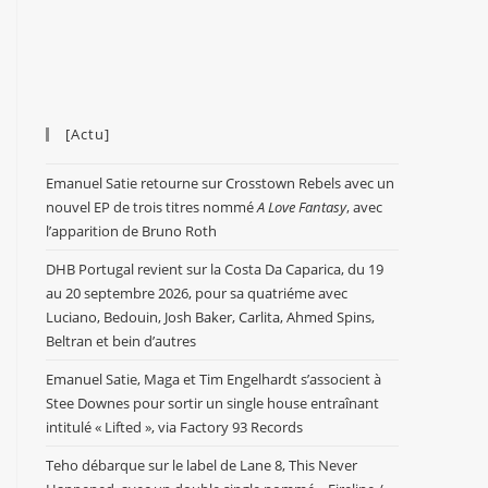
[Actu]
Emanuel Satie retourne sur Crosstown Rebels avec un
nouvel EP de trois titres nommé
A Love Fantasy
, avec
l’apparition de Bruno Roth
DHB Portugal revient sur la Costa Da Caparica, du 19
au 20 septembre 2026, pour sa quatriéme avec
Luciano, Bedouin, Josh Baker, Carlita, Ahmed Spins,
Beltran et bein d’autres
Emanuel Satie, Maga et Tim Engelhardt s’associent à
Stee Downes pour sortir un single house entraînant
intitulé « Lifted », via Factory 93 Records
Teho débarque sur le label de Lane 8, This Never