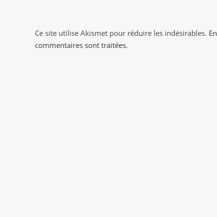
to
comment
comment
Ce site utilise Akismet pour réduire les indésirables.
En
commentaires sont traitées
.