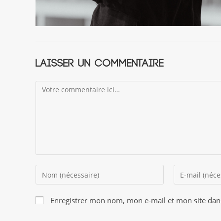
Laisser un commentaire
Comment
Enter
Enter
your
your
name
email
Enregistrer mon nom, mon e-mail et mon site dan
or
address
username
to