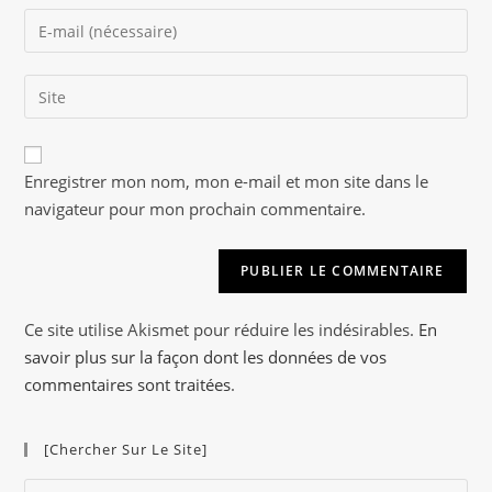
name
Enter
or
your
username
email
to
Saisir
address
comment
l’URL
to
de
comment
A
votre
Enregistrer mon nom, mon e-mail et mon site dans le
l
site
navigateur pour mon prochain commentaire.
t
(facultatif)
e
r
n
a
Ce site utilise Akismet pour réduire les indésirables.
En
t
savoir plus sur la façon dont les données de vos
i
commentaires sont traitées
.
v
e
[Chercher Sur Le Site]
:
Pre