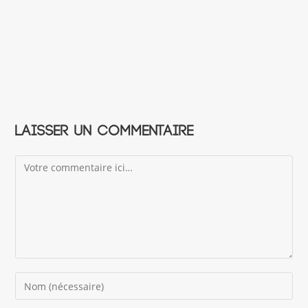
Laisser un commentaire
Comment
Enter
your