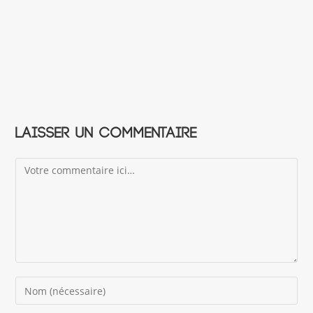
Laisser un commentaire
Comment
Enter
your