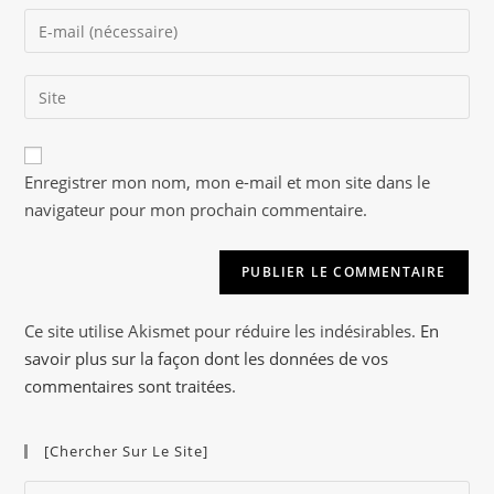
name
Enter
or
your
username
email
to
Saisir
address
comment
l’URL
to
de
comment
A
votre
Enregistrer mon nom, mon e-mail et mon site dans le
l
site
navigateur pour mon prochain commentaire.
t
(facultatif)
e
r
n
a
Ce site utilise Akismet pour réduire les indésirables.
En
t
savoir plus sur la façon dont les données de vos
i
commentaires sont traitées
.
v
e
[Chercher Sur Le Site]
:
Pre