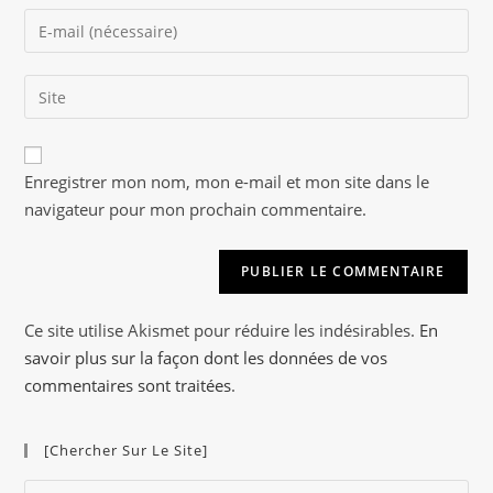
name
Enter
or
your
username
email
to
Saisir
address
comment
l’URL
to
de
comment
A
votre
Enregistrer mon nom, mon e-mail et mon site dans le
l
site
navigateur pour mon prochain commentaire.
t
(facultatif)
e
r
n
a
Ce site utilise Akismet pour réduire les indésirables.
En
t
savoir plus sur la façon dont les données de vos
i
commentaires sont traitées
.
v
e
[Chercher Sur Le Site]
:
Pre