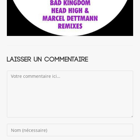
Laisser un commentaire
Comment
Enter
your