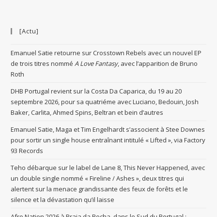
[Actu]
Emanuel Satie retourne sur Crosstown Rebels avec un nouvel EP
de trois titres nommé
A Love Fantasy
, avec l’apparition de Bruno
Roth
DHB Portugal revient sur la Costa Da Caparica, du 19 au 20
septembre 2026, pour sa quatriéme avec Luciano, Bedouin, Josh
Baker, Carlita, Ahmed Spins, Beltran et bein d’autres
Emanuel Satie, Maga et Tim Engelhardt s’associent à Stee Downes
pour sortir un single house entraînant intitulé « Lifted », via Factory
93 Records
Teho débarque sur le label de Lane 8, This Never Happened, avec
un double single nommé « Fireline / Ashes », deux titres qui
alertent sur la menace grandissante des feux de forêts et le
silence et la dévastation qu’il laisse
Afro Nation 2026 à Praia da Rocha, dans le Sud du Portugal :