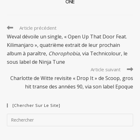
One
Read
Article précédent
more
Weval dévoile un single, « Open Up That Door Feat.
articles
Kilimanjaro », quatrième extrait de leur prochain
album à paraître,
Chorophobia
, via Technicolour, le
sous label de Ninja Tune
Article suivant
Charlotte de Witte revisite « Drop It » de Scoop, gros
hit transe des années 90, via son label Epoque
[Chercher Sur Le Site]
Pre
Esc
to
clo