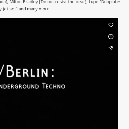
a], Milton Bradley [Do not resist the beat), Lupo [Dubplates
y Jet set] and many more.