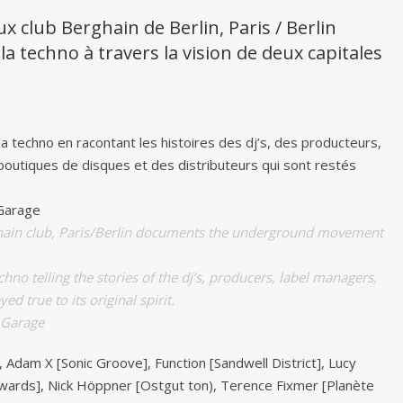
 club Berghain de Berlin, Paris / Berlin
 techno à travers la vision de deux capitales
a techno en racontant les histoires des dj’s, des producteurs,
outiques de disques et des distributeurs qui sont restés
 Garage
rghain club, Paris/Berlin documents the underground movement
no telling the stories of the dj’s, producers, label managers,
d true to its original spirit.
 Garage
Adam X [Sonic Groove], Function [Sandwell District], Lucy
wards], Nick Höppner [Ostgut ton), Terence Fixmer [Planète