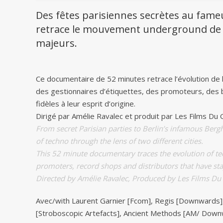
Des fêtes parisiennes secrètes au fameux
retrace le mouvement underground de la
majeurs.
Ce documentaire de 52 minutes retrace l’évolution de l
des gestionnaires d’étiquettes, des promoteurs, des b
fidèles à leur esprit d’origine.
Dirigé par Amélie Ravalec et produit par Les Films Du
From secret Parisian parties to Berlin’s infamous Be
of techno through the lens of two different cities.
This 52 minute documentary traces the evolution of tech
promoters, record shops and distributors that have staye
Directed by Amélie Ravalec, Produced by Les Films Du
Avec/with Laurent Garnier [Fcom], Regis [Downwards], 
[Stroboscopic Artefacts], Ancient Methods [AM/ Down