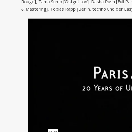
Rouge], Tama Sumo [Ostgut ton], Dasha Rush [Full Pand
& Mastering], Tobias Rapp [Berlin, techno und der Eas