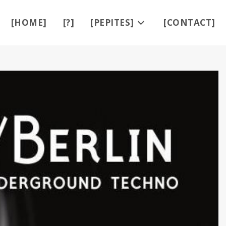
[HOME]
[?]
[PEPITES]
[CONTACT]