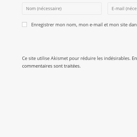
Enter
Enter
your
your
name
email
Enregistrer mon nom, mon e-mail et mon site dan
or
address
username
to
to
comment
comment
Ce site utilise Akismet pour réduire les indésirables.
En
commentaires sont traitées
.