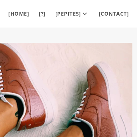
[HOME]
[?]
[PEPITES]
[CONTACT]