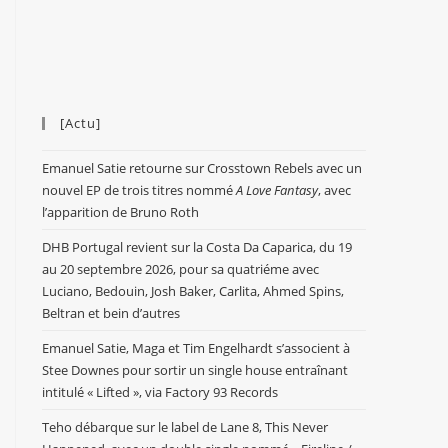
[Actu]
Emanuel Satie retourne sur Crosstown Rebels avec un
nouvel EP de trois titres nommé
A Love Fantasy
, avec
l’apparition de Bruno Roth
DHB Portugal revient sur la Costa Da Caparica, du 19
au 20 septembre 2026, pour sa quatriéme avec
Luciano, Bedouin, Josh Baker, Carlita, Ahmed Spins,
Beltran et bein d’autres
Emanuel Satie, Maga et Tim Engelhardt s’associent à
Stee Downes pour sortir un single house entraînant
intitulé « Lifted », via Factory 93 Records
Teho débarque sur le label de Lane 8, This Never