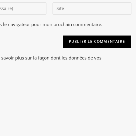
Saisir
l’URL
de
s le navigateur pour mon prochain commentaire.
A
votre
l
site
t
(facultatif)
e
r
 savoir plus sur la façon dont les données de vos
n
a
t
i
v
e
: