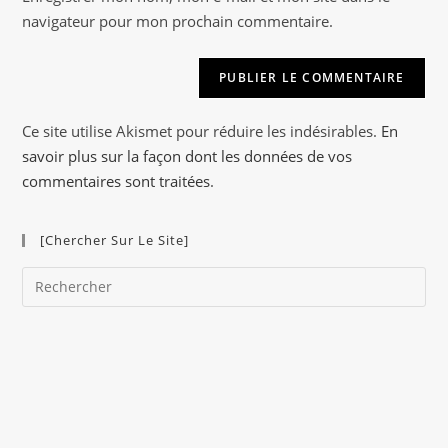
site
navigateur pour mon prochain commentaire.
t
(facultatif)
e
r
n
a
Ce site utilise Akismet pour réduire les indésirables.
En
t
savoir plus sur la façon dont les données de vos
i
commentaires sont traitées
.
v
e
[Chercher Sur Le Site]
:
Pre
Es
to
clo
the
sea
pan