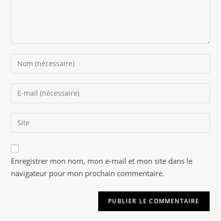
Enter
your
name
Enter
or
your
username
email
to
Saisir
address
comment
l’URL
to
de
comment
A
votre
Enregistrer mon nom, mon e-mail et mon site dans le
l
site
navigateur pour mon prochain commentaire.
t
(facultatif)
e
r
n