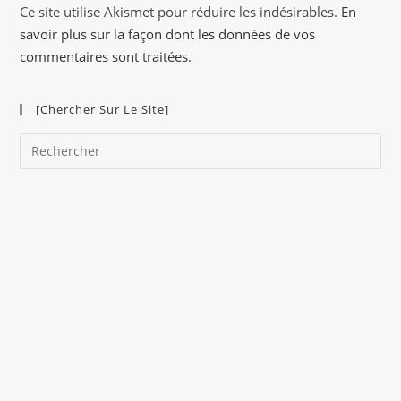
a
Ce site utilise Akismet pour réduire les indésirables.
En
t
savoir plus sur la façon dont les données de vos
i
commentaires sont traitées
.
v
e
[Chercher Sur Le Site]
:
Pre
Es
to
clo
the
sea
pan