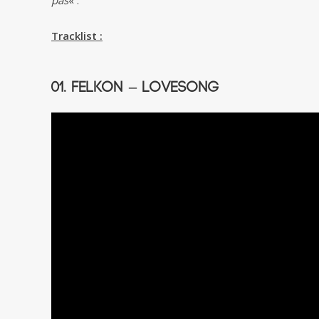
pas
« .
Tracklist :
01. Felkon – Lovesong