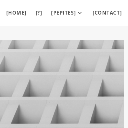
[HOME]
[?]
[PEPITES]
[CONTACT]