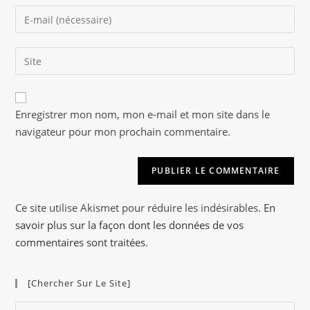
name
Enter
or
your
username
email
to
Saisir
address
comment
l’URL
to
de
comment
A
votre
Enregistrer mon nom, mon e-mail et mon site dans le
l
site
navigateur pour mon prochain commentaire.
t
(facultatif)
e
r
n
a
Ce site utilise Akismet pour réduire les indésirables.
En
t
savoir plus sur la façon dont les données de vos
i
commentaires sont traitées
.
v
e
[Chercher Sur Le Site]
:
Pre