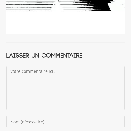
Laisser un commentaire
Comment
Enter
your