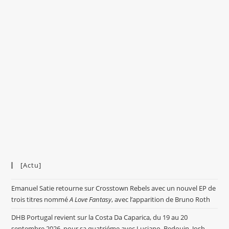
[Actu]
Emanuel Satie retourne sur Crosstown Rebels avec un nouvel EP de
trois titres nommé
A Love Fantasy
, avec l’apparition de Bruno Roth
DHB Portugal revient sur la Costa Da Caparica, du 19 au 20
septembre 2026, pour sa quatriéme avec Luciano, Bedouin, Josh