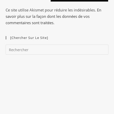
n
a
Ce site utilise Akismet pour réduire les indésirables.
En
t
savoir plus sur la façon dont les données de vos
i
commentaires sont traitées
.
v
e
[Chercher Sur Le Site]
:
Pre
Es
to
clo
the
sea
pan