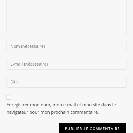
Enter
your
name
Enter
or
your
username
email
to
Saisir
address
comment
l’URL
to
de
comment
A
votre
Enregistrer mon nom, mon e-mail et mon site dans le
l
site
navigateur pour mon prochain commentaire.
t
(facultatif)
e
r