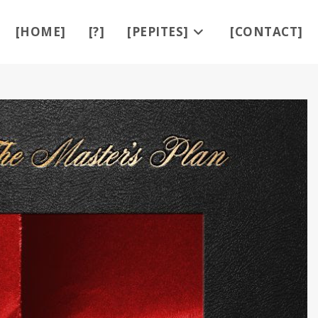
[HOME]
[?]
[PEPITES]
[CONTACT]