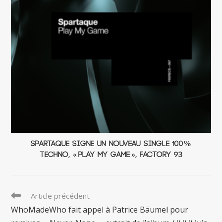
Spartaque signe un nouveau single 100%
techno, « Play My Game », Factory 93
Read
Article précédent
more
WhoMadeWho fait appel à Patrice Bäumel pour
articles