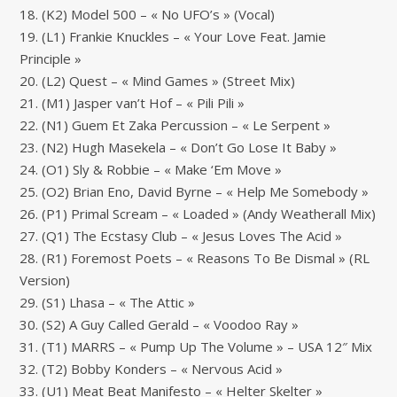
18. (K2) Model 500 – « No UFO’s » (Vocal)
19. (L1) Frankie Knuckles – « Your Love Feat. Jamie
Principle »
20. (L2) Quest – « Mind Games » (Street Mix)
21. (M1) Jasper van’t Hof – « Pili Pili »
22. (N1) Guem Et Zaka Percussion – « Le Serpent »
23. (N2) Hugh Masekela – « Don’t Go Lose It Baby »
24. (O1) Sly & Robbie – « Make ‘Em Move »
25. (O2) Brian Eno, David Byrne – « Help Me Somebody »
26. (P1) Primal Scream – « Loaded » (Andy Weatherall Mix)
27. (Q1) The Ecstasy Club – « Jesus Loves The Acid »
28. (R1) Foremost Poets – « Reasons To Be Dismal » (RL
Version)
29. (S1) Lhasa – « The Attic »
30. (S2) A Guy Called Gerald – « Voodoo Ray »
31. (T1) MARRS – « Pump Up The Volume » – USA 12″ Mix
32. (T2) Bobby Konders – « Nervous Acid »
33. (U1) Meat Beat Manifesto – « Helter Skelter »