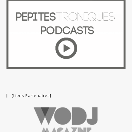
[Liens Partenaires]