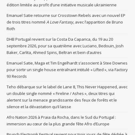
édition limitée au profit d’une initiative musicale ukrainienne
Emanuel Satie retourne sur Crosstown Rebels avec un nouvel EP
de trois titres nommé
A Love Fantasy
, avec l’apparition de Bruno
Roth
DHB Portugal revient sur la Costa Da Caparica, du 19 au 20
septembre 2026, pour sa quatrième avec Luciano, Bedouin, Josh
Baker, Carlita, Ahmed Spins, Beltran et bein d’autres
Emanuel Satie, Maga et Tim Engelhardt s’associent à Stee Downes
pour sortir un single house entraînant intitulé « Lifted », via Factory
93 Records
Teho débarque sur le label de Lane 8, This Never Happened, avec
un double single nommé « Fireline / Ashes », deux titres qui
alertent sur la menace grandissante des feux de forêts et le
silence et la dévastation qu’il laisse
Afro Nation 2026 à Praia da Rocha, dans le Sud du Portugal :
immersion au cœur de la plus grande fête Afro d’Europe
Brunch Electronik Festival revient pour trois jours de fête dédiée à