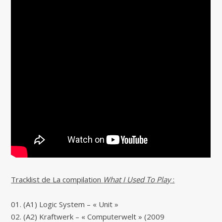
Tracklist de La compilation
What I Used To Play
:
01. (A1) Logic System – « Unit »
02. (A2) Kraftwerk – « Computerwelt » (2009