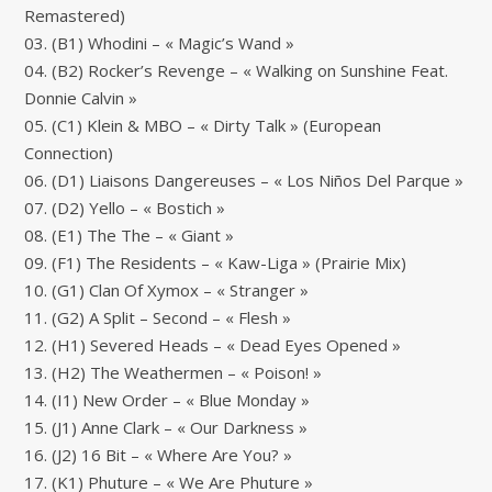
Remastered)
03. (B1) Whodini – « Magic’s Wand »
04. (B2) Rocker’s Revenge – « Walking on Sunshine Feat.
Donnie Calvin »
05. (C1) Klein & MBO – « Dirty Talk » (European
Connection)
06. (D1) Liaisons Dangereuses – « Los Niños Del Parque »
07. (D2) Yello – « Bostich »
08. (E1) The The – « Giant »
09. (F1) The Residents – « Kaw-Liga » (Prairie Mix)
10. (G1) Clan Of Xymox – « Stranger »
11. (G2) A Split – Second – « Flesh »
12. (H1) Severed Heads – « Dead Eyes Opened »
13. (H2) The Weathermen – « Poison! »
14. (I1) New Order – « Blue Monday »
15. (J1) Anne Clark – « Our Darkness »
16. (J2) 16 Bit – « Where Are You? »
17. (K1) Phuture – « We Are Phuture »