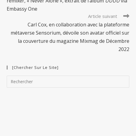
remixer, « Never Alone », extrait de l’album
UUUU
via
Embassy One
Article suivant
Carl Cox, en collaboration avec la plateforme
métaverse Sensorium, dévoile son avatar officiel sur
la couverture du magazine Mixmag de Décembre
2022
[Chercher Sur Le Site]
Pre
Esc
to
clo
the
sea
pan