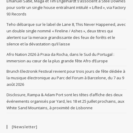
Emanuel Satie, Maga et Tim Engelhardt s’associent à Stee Downes
pour sortir un single house entraînant intitulé « Lifted », via Factory
93 Records
Teho débarque sur le label de Lane 8, This Never Happened, avec
un double single nommé « Fireline / Ashes », deux titres qui
alertent sur la menace grandissante des feux de forêts et le
silence et la dévastation qu’il laisse
Afro Nation 2026 à Praia da Rocha, dans le Sud du Portugal :
immersion au cœur de la plus grande fête Afro d’Europe
Brunch Electronik Festival revient pour trois jours de fête dédiée à
la musique électronique au Parc del Forum à Barcelone, du 7 au 9
août 2026
Disclosure, Rampa & Adam Port sont les têtes d’affiche des deux
événements organisés par Yard, les 18 et 25 juillet prochains, aux
White Sand Mountains, à proximité de Lisbonne
[Newsletter]