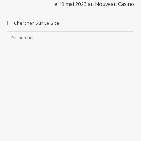
le 19 mai 2023 au Nouveau Casino
[Chercher Sur Le Site]
Pre
Esc
to
clo
the
sea
pan