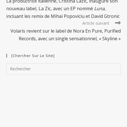
La productrice italienne, Cristina Lazic, inaugure son
articles
nouveau label, La Zic, avec un EP nommé
Luna
,
incluant les remix de Mihai Popoviciu et David Gtronic
Article suivant
Volaris revient sur le label de Nora En Pure, Purified
Records, avec un single sensationnel, « Skyline »
[Chercher Sur Le Site]
Pre
Esc
to
clo
the
sea
pan