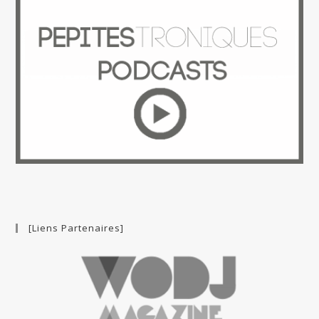
[Liens Partenaires]