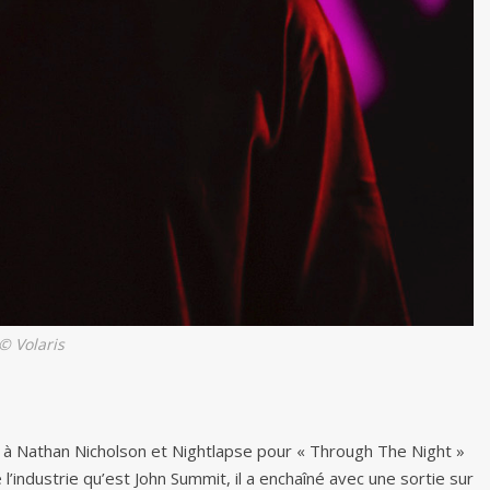
© Volaris
é à Nathan Nicholson et Nightlapse pour « Through The Night »
 l’industrie qu’est John Summit, il a enchaîné avec une sortie sur