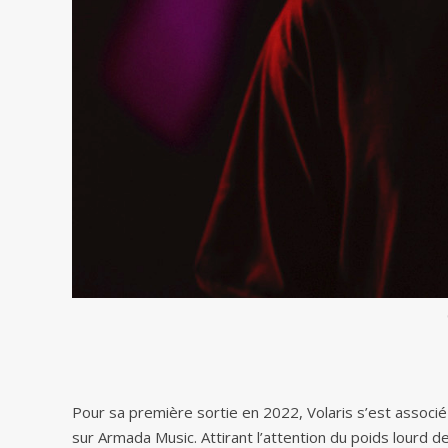
Pour sa première sortie en 2022, Volaris s’est associ
sur Armada Music. Attirant l’attention du poids lourd de