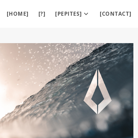
[HOME]
[?]
[PEPITES]
[CONTACT]