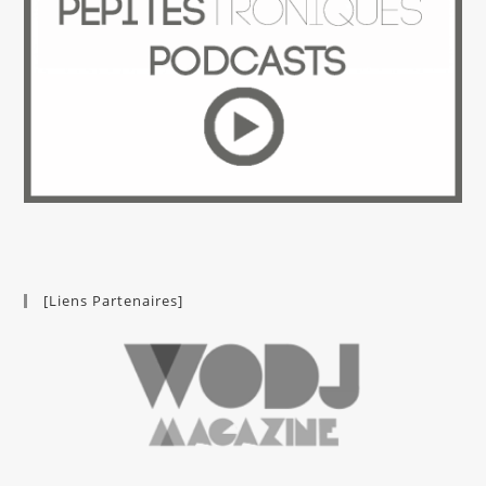
[Liens Partenaires]