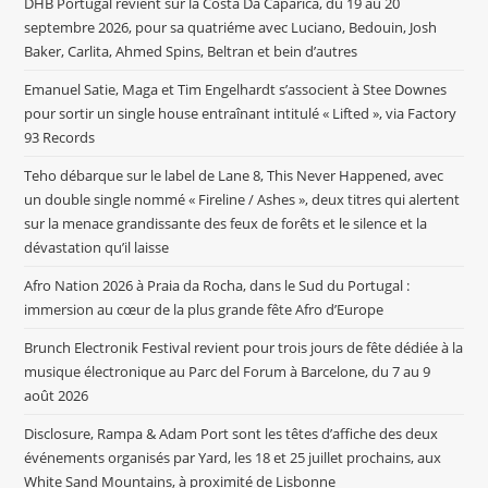
DHB Portugal revient sur la Costa Da Caparica, du 19 au 20
septembre 2026, pour sa quatriéme avec Luciano, Bedouin, Josh
Baker, Carlita, Ahmed Spins, Beltran et bein d’autres
Emanuel Satie, Maga et Tim Engelhardt s’associent à Stee Downes
pour sortir un single house entraînant intitulé « Lifted », via Factory
93 Records
Teho débarque sur le label de Lane 8, This Never Happened, avec
un double single nommé « Fireline / Ashes », deux titres qui alertent
sur la menace grandissante des feux de forêts et le silence et la
dévastation qu’il laisse
Afro Nation 2026 à Praia da Rocha, dans le Sud du Portugal :
immersion au cœur de la plus grande fête Afro d’Europe
Brunch Electronik Festival revient pour trois jours de fête dédiée à la
musique électronique au Parc del Forum à Barcelone, du 7 au 9
août 2026
Disclosure, Rampa & Adam Port sont les têtes d’affiche des deux
événements organisés par Yard, les 18 et 25 juillet prochains, aux
White Sand Mountains, à proximité de Lisbonne