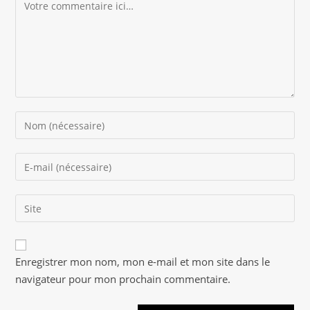
Comment
Enter
your
name
Enter
or
your
username
email
to
Saisir
address
comment
l’URL
to
de
comment
A
votre
Enregistrer mon nom, mon e-mail et mon site dans le
l
site
navigateur pour mon prochain commentaire.
t
(facultatif)
e