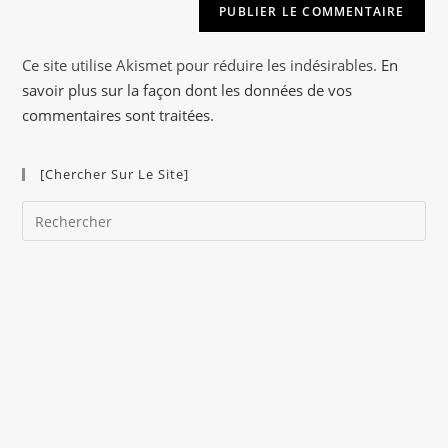
r
n
a
Ce site utilise Akismet pour réduire les indésirables.
En
t
savoir plus sur la façon dont les données de vos
i
commentaires sont traitées
.
v
e
[Chercher Sur Le Site]
:
Pre
Es
to
clo
the
sea
pan