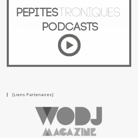
[Liens Partenaires]