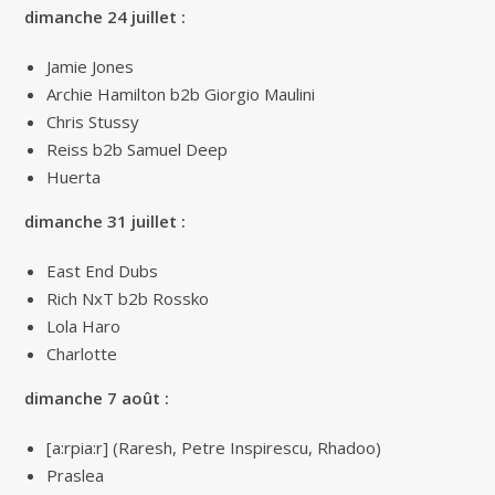
dimanche 24 juillet :
Jamie Jones
Archie Hamilton b2b Giorgio Maulini
Chris Stussy
Reiss b2b Samuel Deep
Huerta
dimanche 31 juillet :
East End Dubs
Rich NxT b2b Rossko
Lola Haro
Charlotte
dimanche 7 août :
[a:rpia:r] (Raresh, Petre Inspirescu, Rhadoo)
Praslea