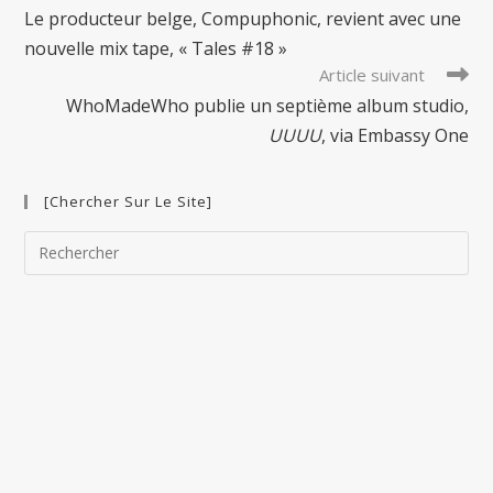
more
Le producteur belge, Compuphonic, revient avec une
articles
nouvelle mix tape, « Tales #18 »
Article suivant
WhoMadeWho publie un septième album studio,
UUUU
, via Embassy One
[Chercher Sur Le Site]
Pre
Esc
to
clo
the
sea
pan