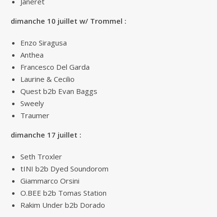
Janeret
dimanche 10 juillet w/ Trommel :
Enzo Siragusa
Anthea
Francesco Del Garda
Laurine & Cecilio
Quest b2b Evan Baggs
Sweely
Traumer
dimanche 17 juillet :
Seth Troxler
tINI b2b Dyed Soundorom
Giammarco Orsini
O.BEE b2b Tomas Station
Rakim Under b2b Dorado