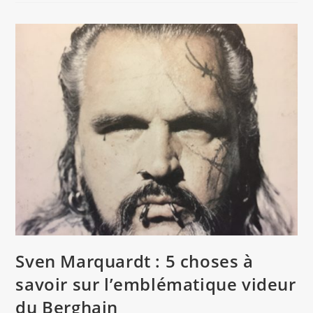
Du
Berghain,
Sven
Marquardt,
Devient
Mannequin
Et
Fait
Une
Apparition
Dans
Le
Film
« John
Wink
:
Chapter
4 »
Avec
Keanu
Reeves
Sven Marquardt : 5 choses à
savoir sur l’emblématique videur
du Berghain