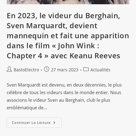
En 2023, le videur du Berghain,
Sven Marquardt, devient
mannequin et fait une apparition
dans le film « John Wink :
Chapter 4 » avec Keanu Reeves
Auteur/autrice
Publication
Post
BastoElectro
27 mars 2023
Actualités
de
publiée :
category:
la
Sven Marquardt est devenu, en deux décennies, le plus
publication :
célèbre de tous les videurs dans le monde entier. Nous
associons le videur Sven au Berghain, club le plus
emblématique de…
En
Continuer La Lecture
2023,
Le
Videur