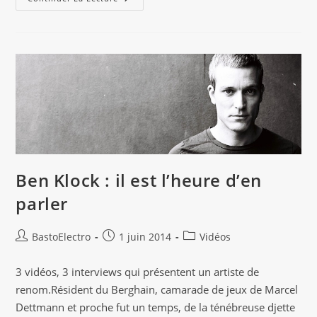
Événement
Pour
L’anniversaire
Des
10
Ans
Du
Berghain
Ben Klock : il est l’heure d’en
parler
Auteur/autrice
Publication
Post
BastoElectro
1 juin 2014
Vidéos
de
publiée :
category:
la
3 vidéos, 3 interviews qui présentent un artiste de
publication :
renom.Résident du Berghain, camarade de jeux de Marcel
Dettmann et proche fut un temps, de la ténébreuse djette