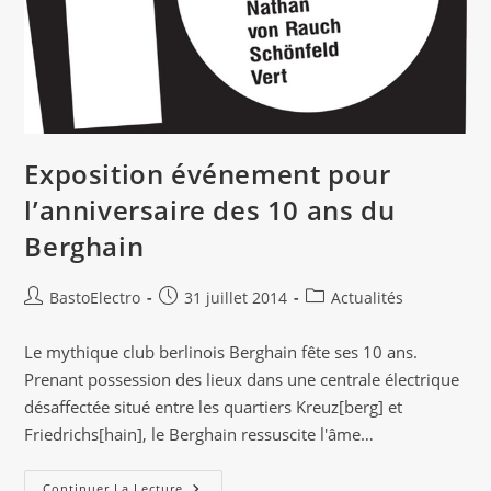
Exposition événement pour
l’anniversaire des 10 ans du
Berghain
Auteur/autrice
Publication
Post
BastoElectro
31 juillet 2014
Actualités
de
publiée :
category:
la
Le mythique club berlinois Berghain fête ses 10 ans.
publication :
Prenant possession des lieux dans une centrale électrique
désaffectée situé entre les quartiers Kreuz[berg] et
Friedrichs[hain], le Berghain ressuscite l'âme…
Exposition
Continuer La Lecture