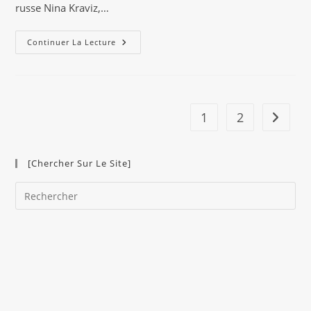
russe Nina Kraviz,…
Ben
Continuer La Lecture
Klock
:
Il
Est
L’heure
D’en
Parler
1
2
Aller à 
[Chercher Sur Le Site]
Pre
Es
to
clo
the
sea
pan