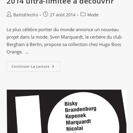
2014 ultra-limitée à découvrir
Auteur/autrice
Publication
Post
BastoElectro
27 août 2014
Mode
de
publiée :
category:
la
Le plus célèbre portier du monde annonce un nouveau
publication :
projet dans la mode. Sven Marquardt, le cerbère du club
Berghain à Berlin, propose sa collection chez Hugo Boss
Orange. …
Hugo
Continuer La Lecture
Boss
X
Sven
Marquardt
:
Une
Collection
Automne/Hiver
2014
Ultra-
Limitée
À
Découvrir