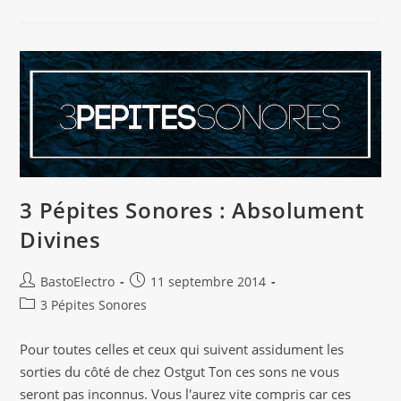
Sonores
:
[Bien
Bien]
Lourdes
3 Pépites Sonores : Absolument
Divines
Auteur/autrice
Publication
BastoElectro
11 septembre 2014
de
publiée :
Post
3 Pépites Sonores
la
category:
publication :
Pour toutes celles et ceux qui suivent assidument les
sorties du côté de chez Ostgut Ton ces sons ne vous
seront pas inconnus. Vous l'aurez vite compris car ces