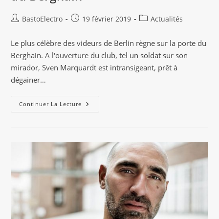
Auteur/autrice
Publication
Post
BastoElectro
19 février 2019
Actualités
de
publiée :
category:
la
Le plus célèbre des videurs de Berlin règne sur la porte du
publication :
Berghain. A l'ouverture du club, tel un soldat sur son
mirador, Sven Marquardt est intransigeant, prêt à
dégainer…
Sven
Continuer La Lecture
Marquardt
:
5
Choses
À
Savoir
Sur
L’emblématique
Videur
Du
Berghain