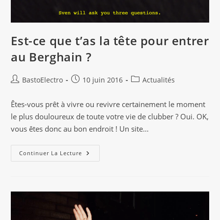
Est-ce que t’as la tête pour entrer
au Berghain ?
Auteur/autrice
Publication
Post
BastoElectro
10 juin 2016
Actualités
de
publiée :
category:
la
Êtes-vous prêt à vivre ou revivre certainement le moment
publication :
le plus douloureux de toute votre vie de clubber ? Oui. OK,
vous êtes donc au bon endroit ! Un site…
Est-
Continuer La Lecture
Ce
Que
T’as
La
Tête
Pour
Entrer
Au
Berghain