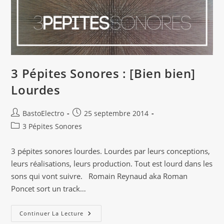
3 Pépites Sonores : [Bien bien]
Lourdes
Auteur/autrice
Publication
BastoElectro
25 septembre 2014
de
publiée :
Post
3 Pépites Sonores
la
category:
publication :
3 pépites sonores lourdes. Lourdes par leurs conceptions,
leurs réalisations, leurs production. Tout est lourd dans les
sons qui vont suivre. Romain Reynaud aka Roman
Poncet sort un track…
3
Continuer La Lecture
Pépites