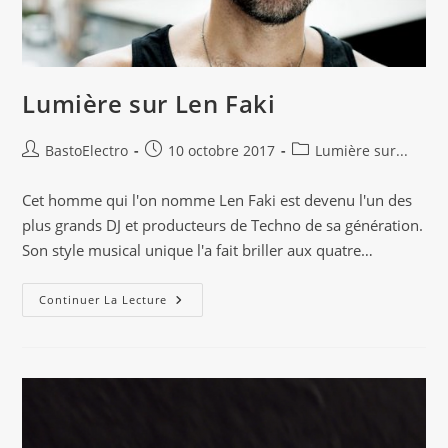
Lumière sur Len Faki
Auteur/autrice
Publication
Post
BastoElectro
10 octobre 2017
Lumière sur...
de
publiée :
category:
la
Cet homme qui l'on nomme Len Faki est devenu l'un des
publication :
plus grands DJ et producteurs de Techno de sa génération.
Son style musical unique l'a fait briller aux quatre…
Lumière
Continuer La Lecture
Sur
Len
Faki