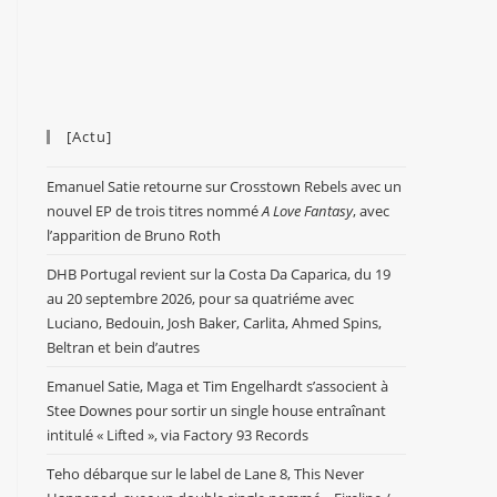
[Actu]
Emanuel Satie retourne sur Crosstown Rebels avec un
nouvel EP de trois titres nommé
A Love Fantasy
, avec
l’apparition de Bruno Roth
DHB Portugal revient sur la Costa Da Caparica, du 19
au 20 septembre 2026, pour sa quatriéme avec
Luciano, Bedouin, Josh Baker, Carlita, Ahmed Spins,
Beltran et bein d’autres
Emanuel Satie, Maga et Tim Engelhardt s’associent à
Stee Downes pour sortir un single house entraînant
intitulé « Lifted », via Factory 93 Records
Teho débarque sur le label de Lane 8, This Never