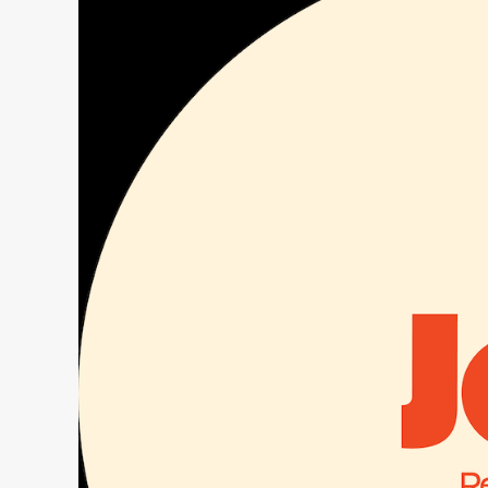
Et
Disco
Chacun
Sur
Un
Cinquième
EP,
Jolen
05
,
Via
Leur
Label
Éponnyme