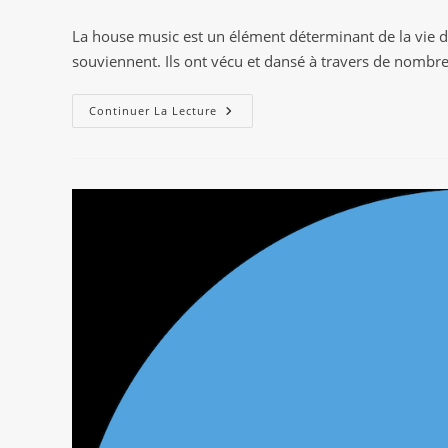
de
publiée :
category:
la
La house music est un élément déterminant de la vie de
publication :
souviennent. Ils ont vécu et dansé à travers de nombr
Les
Continuer La Lecture
Frères
Danny
&
Mike
Parton
Reviennent
Sur
Leur
Label
Jolene
Avec
Un
Split
EP
De
Quatre
Morceaux
Intemporels,
Jolene
04