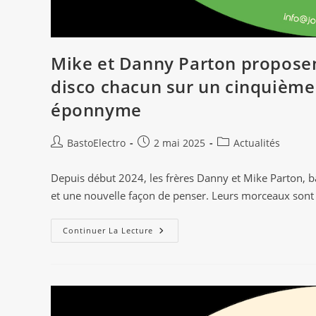
Mike et Danny Parton proposen
disco chacun sur un cinquième
éponnyme
Auteur/autrice
Publication
Post
BastoElectro
2 mai 2025
Actualités
de
publiée :
category:
la
Depuis début 2024, les frères Danny et Mike Parton, 
publication :
et une nouvelle façon de penser. Leurs morceaux sont 
Mike
Continuer La Lecture
Et
Danny
Parton
Proposent
Deux
Nouveaux
Titres
House