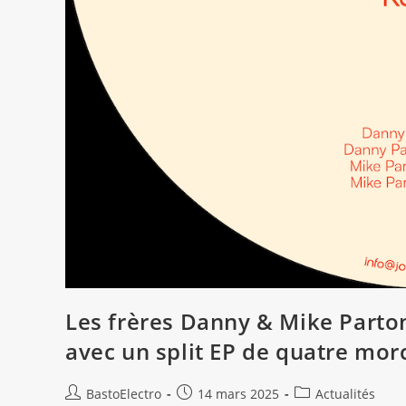
Les frères Danny & Mike Parton
avec un split EP de quatre mo
Auteur/autrice
Publication
Post
BastoElectro
14 mars 2025
Actualités