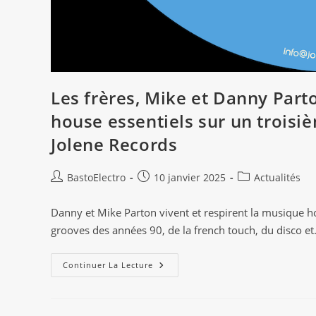
Les frères, Mike et Danny Part
house essentiels sur un troisiè
Jolene Records
Auteur/autrice
Publication
Post
BastoElectro
10 janvier 2025
Actualités
de
publiée :
category:
la
Danny et Mike Parton vivent et respirent la musique h
publication :
grooves des années 90, de la french touch, du disco e
Les
Continuer La Lecture
Frères,
Mike
Et
Danny
Parton,