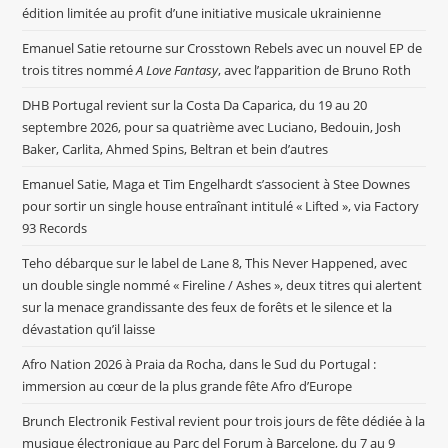
édition limitée au profit d’une initiative musicale ukrainienne
Emanuel Satie retourne sur Crosstown Rebels avec un nouvel EP de
trois titres nommé
A Love Fantasy
, avec l’apparition de Bruno Roth
DHB Portugal revient sur la Costa Da Caparica, du 19 au 20
septembre 2026, pour sa quatrième avec Luciano, Bedouin, Josh
Baker, Carlita, Ahmed Spins, Beltran et bein d’autres
Emanuel Satie, Maga et Tim Engelhardt s’associent à Stee Downes
pour sortir un single house entraînant intitulé « Lifted », via Factory
93 Records
Teho débarque sur le label de Lane 8, This Never Happened, avec
un double single nommé « Fireline / Ashes », deux titres qui alertent
sur la menace grandissante des feux de forêts et le silence et la
dévastation qu’il laisse
Afro Nation 2026 à Praia da Rocha, dans le Sud du Portugal :
immersion au cœur de la plus grande fête Afro d’Europe
Brunch Electronik Festival revient pour trois jours de fête dédiée à la
musique électronique au Parc del Forum à Barcelone, du 7 au 9