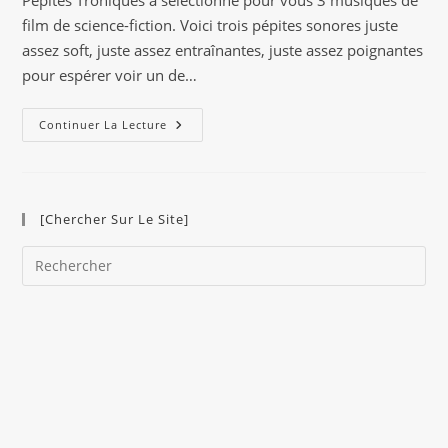
publication :
film de science-fiction. Voici trois pépites sonores juste
assez soft, juste assez entraînantes, juste assez poignantes
pour espérer voir un de…
3
Continuer La Lecture
Pépites
Sonores
:
Pleines
D’Espoir
[Chercher Sur Le Site]
Pre
Es
to
clo
the
sea
pan