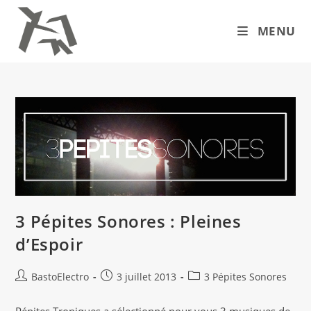
Skip
to
MENU
content
3 Pépites Sonores : Pleines
d’Espoir
Auteur/autrice
Publication
Post
BastoElectro
3 juillet 2013
3 Pépites Sonores
de
publiée :
category:
la
Pépites Troniques a sélectionné pour vous 3 musiques de