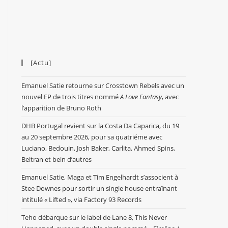
[Actu]
Emanuel Satie retourne sur Crosstown Rebels avec un
nouvel EP de trois titres nommé
A Love Fantasy
, avec
l’apparition de Bruno Roth
DHB Portugal revient sur la Costa Da Caparica, du 19
au 20 septembre 2026, pour sa quatriéme avec
Luciano, Bedouin, Josh Baker, Carlita, Ahmed Spins,
Beltran et bein d’autres
Emanuel Satie, Maga et Tim Engelhardt s’associent à
Stee Downes pour sortir un single house entraînant
intitulé « Lifted », via Factory 93 Records
Teho débarque sur le label de Lane 8, This Never