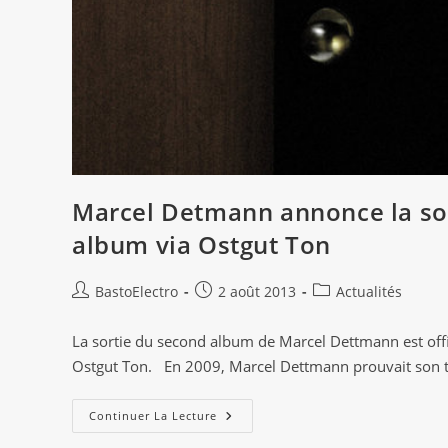
Marcel Detmann annonce la so
album via Ostgut Ton
Auteur/autrice
Publication
Post
BastoElectro
2 août 2013
Actualités
de
publiée :
category:
la
La sortie du second album de Marcel Dettmann est offi
publication :
Ostgut Ton. En 2009, Marcel Dettmann prouvait son 
Marcel
Continuer La Lecture
Detmann
Annonce