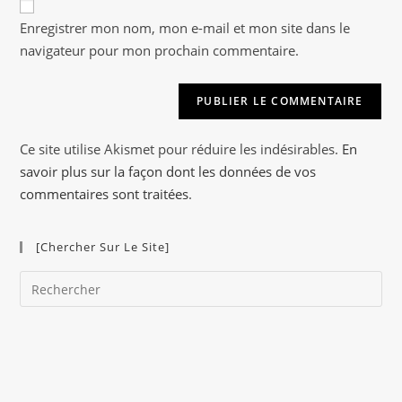
A
votre
Enregistrer mon nom, mon e-mail et mon site dans le
l
site
navigateur pour mon prochain commentaire.
t
(facultatif)
e
r
n
a
Ce site utilise Akismet pour réduire les indésirables.
En
t
savoir plus sur la façon dont les données de vos
i
commentaires sont traitées
.
v
e
[Chercher Sur Le Site]
:
Pre
Es
to
clo
the
sea