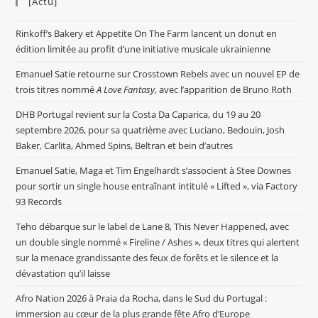
[Actu]
Rinkoff’s Bakery et Appetite On The Farm lancent un donut en
édition limitée au profit d’une initiative musicale ukrainienne
Emanuel Satie retourne sur Crosstown Rebels avec un nouvel EP de
trois titres nommé
A Love Fantasy
, avec l’apparition de Bruno Roth
DHB Portugal revient sur la Costa Da Caparica, du 19 au 20
septembre 2026, pour sa quatrième avec Luciano, Bedouin, Josh
Baker, Carlita, Ahmed Spins, Beltran et bein d’autres
Emanuel Satie, Maga et Tim Engelhardt s’associent à Stee Downes
pour sortir un single house entraînant intitulé « Lifted », via Factory
93 Records
Teho débarque sur le label de Lane 8, This Never Happened, avec
un double single nommé « Fireline / Ashes », deux titres qui alertent
sur la menace grandissante des feux de forêts et le silence et la
dévastation qu’il laisse
Afro Nation 2026 à Praia da Rocha, dans le Sud du Portugal :
immersion au cœur de la plus grande fête Afro d’Europe