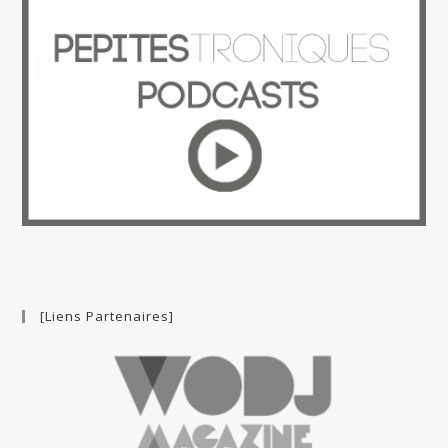
[Liens Partenaires]