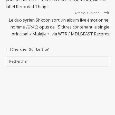
label Recorded Things
Article suivant
Le duo syrien Shkoon sort un album live émotionnel
nommé
FIRAQ
, opus de 15 titres contenant le single
principal « Mulajia », via WTR / MDLBEAST Records
[Chercher Sur Le Site]
Pre
Esc
to
clo
the
sea
pan