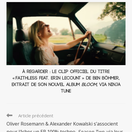
À regarder : Le clip officiel du titre
« Faithless Feat. Erin LeCount » de Ben Böhmer,
extrait de son nouvel album
Bloom
, via Ninja
Tune
Read
Article précédent
more
Oliver Rosemann & Alexander Kowalski s’associent
articles
pour lâcher un EP 100% techno,
Season Two
, via leur