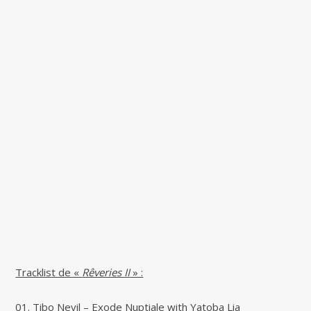
Tracklist de «
Rêveries II
» :
01. Tibo Nevil – Exode Nuptiale with Yatoba Lia