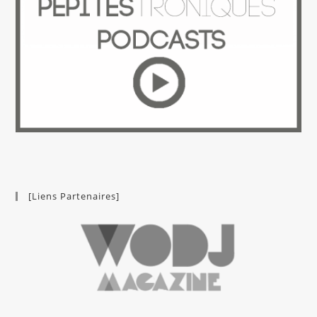
[Liens Partenaires]