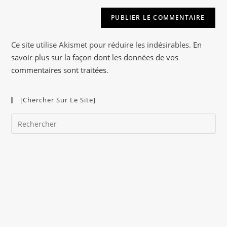
e
r
n
a
Ce site utilise Akismet pour réduire les indésirables.
En
t
savoir plus sur la façon dont les données de vos
i
commentaires sont traitées
.
v
e
[Chercher Sur Le Site]
:
Pre
Es
to
clo
the
sea
pan