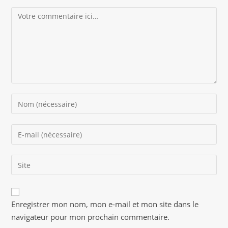
Comment
Enter
your
name
Enter
or
your
username
email
to
Saisir
address
comment
l’URL
to
de
comment
A
votre
Enregistrer mon nom, mon e-mail et mon site dans le
l
site
navigateur pour mon prochain commentaire.
t
(facultatif)