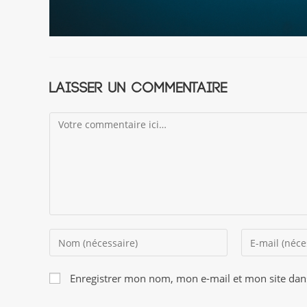
Laisser un commentaire
Comment
Enter
Enter
your
your
name
email
Enregistrer mon nom, mon e-mail et mon site dan
or
address
username
to