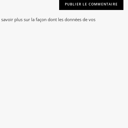
t
(facultatif)
e
r
 savoir plus sur la façon dont les données de vos
n
a
t
i
v
e
: