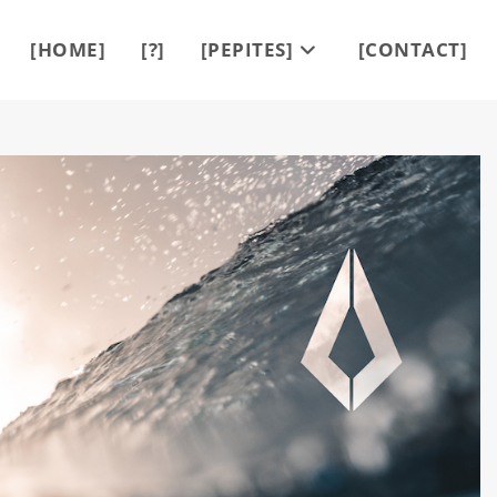
[HOME]
[?]
[PEPITES]
[CONTACT]