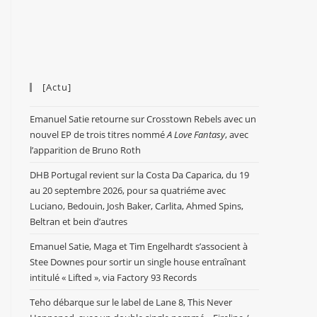
[Actu]
Emanuel Satie retourne sur Crosstown Rebels avec un
nouvel EP de trois titres nommé
A Love Fantasy
, avec
l’apparition de Bruno Roth
DHB Portugal revient sur la Costa Da Caparica, du 19
au 20 septembre 2026, pour sa quatriéme avec
Luciano, Bedouin, Josh Baker, Carlita, Ahmed Spins,
Beltran et bein d’autres
Emanuel Satie, Maga et Tim Engelhardt s’associent à
Stee Downes pour sortir un single house entraînant
intitulé « Lifted », via Factory 93 Records
Teho débarque sur le label de Lane 8, This Never