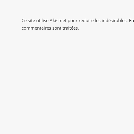
to
comment
comment
Ce site utilise Akismet pour réduire les indésirables.
En
commentaires sont traitées
.