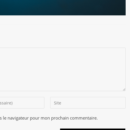
Saisir
l’URL
de
s le navigateur pour mon prochain commentaire.
A
votre
l
site