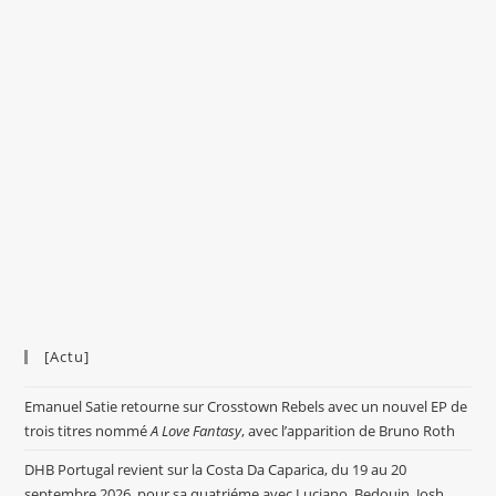
[Actu]
Emanuel Satie retourne sur Crosstown Rebels avec un nouvel EP de
trois titres nommé
A Love Fantasy
, avec l’apparition de Bruno Roth
DHB Portugal revient sur la Costa Da Caparica, du 19 au 20
septembre 2026, pour sa quatriéme avec Luciano, Bedouin, Josh