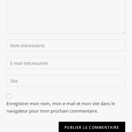
Enter
your
name
Enter
or
your
username
email
to
Saisir
address
comment
l’URL
to
de
comment
A
votre
Enregistrer mon nom, mon e-mail et mon site dans le
l
site
navigateur pour mon prochain commentaire.
t
(facultatif)
e
r