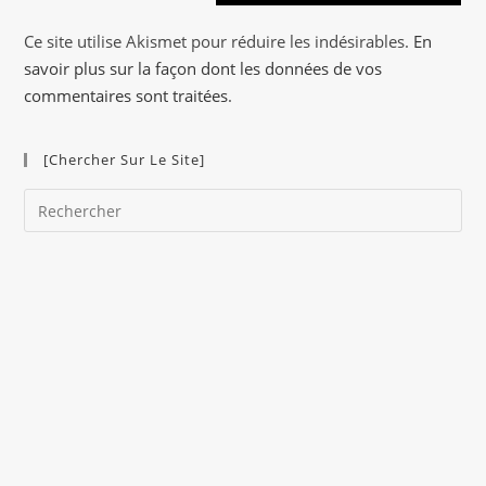
n
a
Ce site utilise Akismet pour réduire les indésirables.
En
t
savoir plus sur la façon dont les données de vos
i
commentaires sont traitées
.
v
e
[Chercher Sur Le Site]
:
Pre
Es
to
clo
the
sea
pan