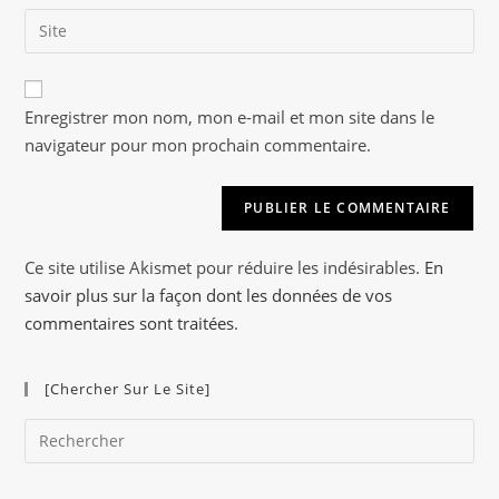
email
to
Saisir
address
comment
l’URL
to
de
comment
A
votre
Enregistrer mon nom, mon e-mail et mon site dans le
l
site
navigateur pour mon prochain commentaire.
t
(facultatif)
e
r
n
a
Ce site utilise Akismet pour réduire les indésirables.
En
t
savoir plus sur la façon dont les données de vos
i
commentaires sont traitées
.
v
e
[Chercher Sur Le Site]
:
Pre
Es
to